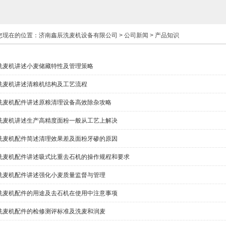
您现在的位置：
济南鑫辰洗麦机设备有限公司
>
公司新闻
>
产品知识
洗麦机讲述小麦储藏特性及管理策略
洗麦机讲述清粮机结构及工艺流程
洗麦机配件讲述原粮清理设备高效除杂攻略
洗麦机讲述生产高精度面粉一般从工艺上解决
洗麦机配件简述清理效果差及面粉牙碜的原因
洗麦机配件讲述吸式比重去石机的操作规程和要求
洗麦机配件讲述强化小麦质量监督与管理
洗麦机配件的用途及去石机在使用中注意事项
洗麦机配件的检修测评标准及洗麦和润麦