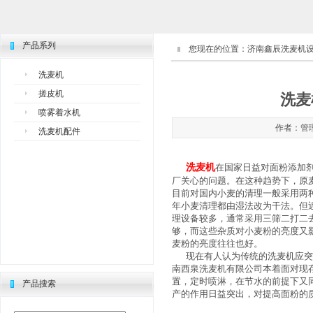
产品系列
您现在的位置：
济南鑫辰洗麦机
洗麦机
搓皮机
洗麦
喷雾着水机
作者：管理员
洗麦机配件
洗麦机
在国家日益对面粉添加
厂关心的问题。在这种趋势下，原
目前对国内小麦的清理一般采用两
年小麦清理都由湿法改为干法。但
理设备较多，通常采用三筛二打二
够，而这些杂质对小麦粉的亮度又
麦粉的亮度往往也好。
现在有人认为传统的洗麦机应突出
南西泉洗麦机有限公司本着面对现
置，定时喷淋，在节水的前提下又
产品搜索
产的作用日益突出，对提高面粉的